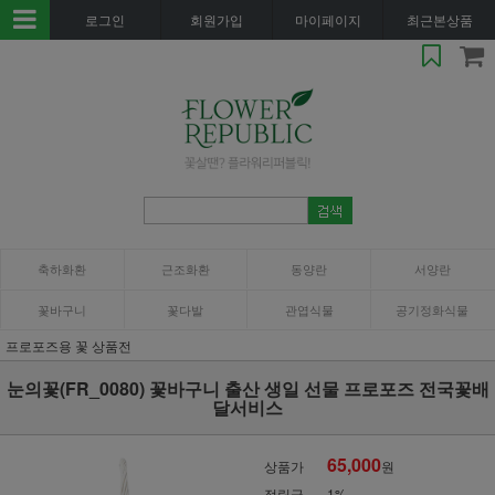
로그인
회원가입
마이페이지
최근본상품
축하화환
근조화환
동양란
서양란
꽃바구니
꽃다발
관엽식물
공기정화식물
프로포즈용 꽃 상품전
눈의꽃(FR_0080) 꽃바구니 출산 생일 선물 프로포즈 전국꽃배
달서비스
65,000
상품가
원
적립금
1%