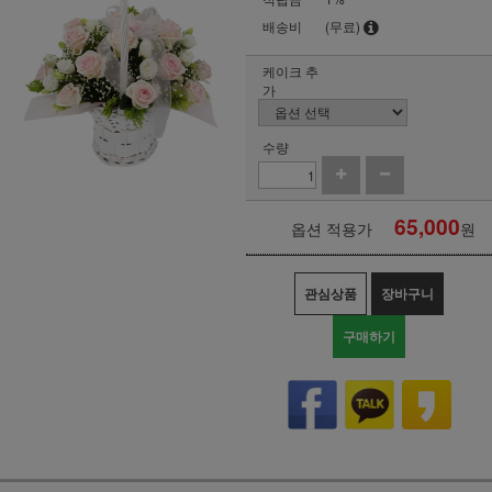
배송비
(무료)
케이크 추
가
수량
65,000
옵션 적용가
원
관심상품
장바구니
구매하기