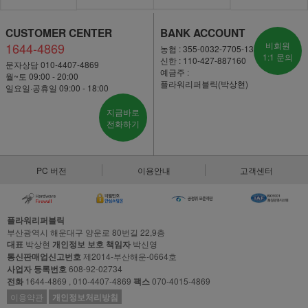
CUSTOMER CENTER
BANK ACCOUNT
1644-4869
비회원
농협 : 355-0032-7705-13
1:1 문의
신한 : 110-427-887160
문자상담 010-4407-4869
예금주 :
월~토 09:00 - 20:00
플라워리퍼블릭(박상현)
일요일·공휴일 09:00 - 18:00
지금바로
전화하기
PC 버전
이용안내
고객센터
플라워리퍼블릭
부산광역시 해운대구 양운로 80번길 22,9층
대표
박상현
개인정보 보호 책임자
박신영
통신판매업신고번호
제2014-부산해운-0664호
사업자 등록번호
608-92-02734
전화
1644-4869 , 010-4407-4869
팩스
070-4015-4869
이용약관
개인정보처리방침