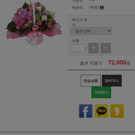
배송비
(무료)
케이크 추
가
수량
72,000
옵션 적용가
원
관심상품
장바구니
구매하기