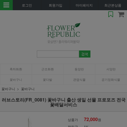
로그인
회원가입
마이페이지
최근본상품
축하화환
근조화환
동양란
서양란
꽃바구니
꽃다발
관엽식물
공기정화식물
꽃바구니
꽃바구니
러브스토리(FR_0081) 꽃바구니 출산 생일 선물 프로포즈 전국
꽃배달서비스
72,000
상품가
원
적립금
1%