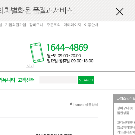
입
기업회원가입
장바구니
주문조회
마이페이지
이용안내
현재 위치
home
상품상세
>
장바구니 (
0
)
찜한상품
고객센터안
입금계좌안
카드결제조