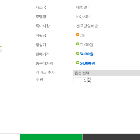
제조국
대한민국
모델명
FR_0084
특이사항
전국당일배송
적립금
1%
정상가
74,000원
판매가격
54,000원
54,000
총구매가격
원
케이크 추가
수량