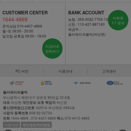
CUSTOMER CENTER
BANK ACCOUNT
1644-4869
비회원
농협 : 355-0032-7705-13
1:1 문의
신한 : 110-427-887160
문자상담 010-4407-4869
예금주 :
월~토 09:00 - 20:00
플라워리퍼블릭(박상현)
일요일·공휴일 09:00 - 18:00
지금바로
전화하기
PC 버전
이용안내
고객센터
플라워리퍼블릭
부산광역시 해운대구 양운로 80번길 22,9층
대표
박상현
개인정보 보호 책임자
박신영
통신판매업신고번호
제2014-부산해운-0664호
사업자 등록번호
608-92-02734
전화
1644-4869 , 010-4407-4869
팩스
070-4015-4869
이용약관
개인정보처리방침