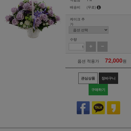
배송비
(무료)
케이크 추
가
수량
72,000
옵션 적용가
원
관심상품
장바구니
구매하기