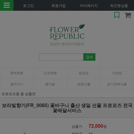
로그인
회원가입
마이페이지
최근본상품
축하화환
근조화환
동양란
서양란
꽃바구니
꽃다발
관엽식물
공기정화식물
프로포즈용 꽃 상품전
보라빛향기(FR_0085) 꽃바구니 출산 생일 선물 프로포즈 전국
꽃배달서비스
72,000
상품가
원
적립금
1%