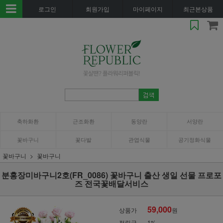
로그인
회원가입
마이페이지
최근본상품
축하화환
근조화환
동양란
서양란
꽃바구니
꽃다발
관엽식물
공기정화식물
꽃바구니
꽃바구니
분홍장미바구니2호(FR_0086) 꽃바구니 출산 생일 선물 프로포
즈 전국꽃배달서비스
59,000
상품가
원
적립금
1%