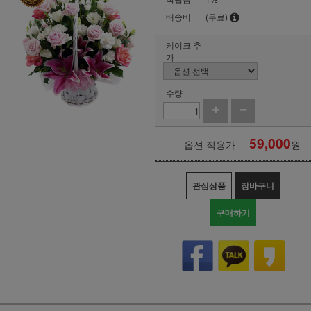
배송비
(무료)
케이크 추
가
수량
59,000
옵션 적용가
원
관심상품
장바구니
구매하기