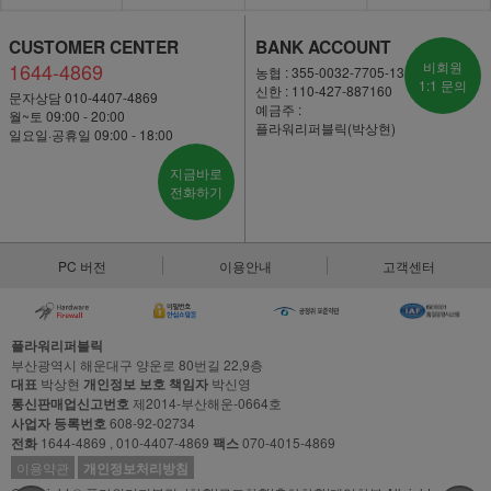
CUSTOMER CENTER
BANK ACCOUNT
1644-4869
비회원
농협 : 355-0032-7705-13
1:1 문의
신한 : 110-427-887160
문자상담 010-4407-4869
예금주 :
월~토 09:00 - 20:00
플라워리퍼블릭(박상현)
일요일·공휴일 09:00 - 18:00
지금바로
전화하기
PC 버전
이용안내
고객센터
플라워리퍼블릭
부산광역시 해운대구 양운로 80번길 22,9층
대표
박상현
개인정보 보호 책임자
박신영
통신판매업신고번호
제2014-부산해운-0664호
사업자 등록번호
608-92-02734
전화
1644-4869 , 010-4407-4869
팩스
070-4015-4869
이용약관
개인정보처리방침