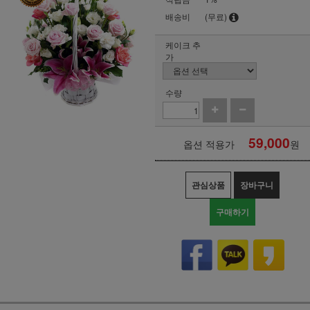
배송비
(무료)
케이크 추
가
수량
59,000
옵션 적용가
원
관심상품
장바구니
구매하기