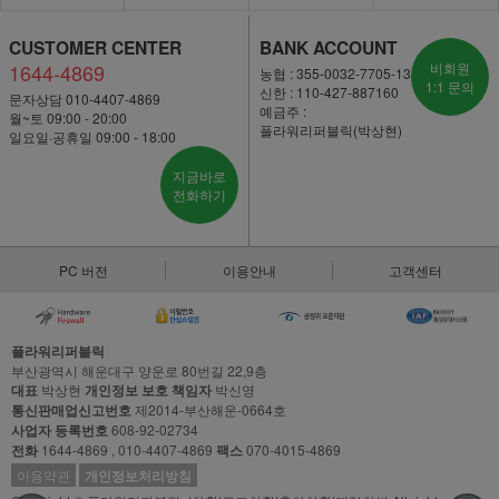
CUSTOMER CENTER
BANK ACCOUNT
1644-4869
비회원
농협 : 355-0032-7705-13
1:1 문의
신한 : 110-427-887160
문자상담 010-4407-4869
예금주 :
월~토 09:00 - 20:00
플라워리퍼블릭(박상현)
일요일·공휴일 09:00 - 18:00
지금바로
전화하기
PC 버전
이용안내
고객센터
플라워리퍼블릭
부산광역시 해운대구 양운로 80번길 22,9층
대표
박상현
개인정보 보호 책임자
박신영
통신판매업신고번호
제2014-부산해운-0664호
사업자 등록번호
608-92-02734
전화
1644-4869 , 010-4407-4869
팩스
070-4015-4869
이용약관
개인정보처리방침