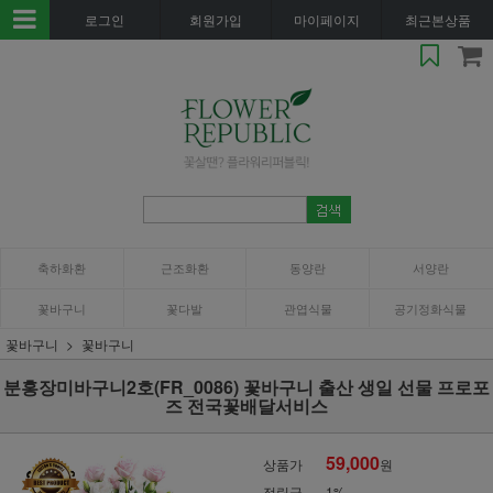
로그인
회원가입
마이페이지
최근본상품
축하화환
근조화환
동양란
서양란
꽃바구니
꽃다발
관엽식물
공기정화식물
꽃바구니
꽃바구니
분홍장미바구니2호(FR_0086) 꽃바구니 출산 생일 선물 프로포
즈 전국꽃배달서비스
59,000
상품가
원
적립금
1%