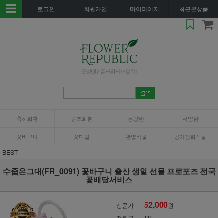
로그인
회원가입
마이페이지
최근본상품
축하화환
근조화환
동양란
서양란
꽃바구니
꽃다발
관엽식물
공기정화식물
BEST
수줍은그대(FR_0091) 꽃바구니 출산 생일 선물 프로포즈 전국
꽃배달서비스
52,000
상품가
원
적립금
1%