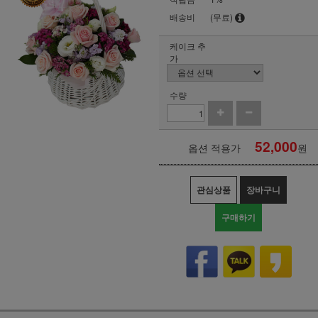
배송비
(무료)
케이크 추
가
수량
52,000
옵션 적용가
원
관심상품
장바구니
구매하기