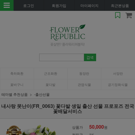
로그인
회원가입
마이페이지
최근본상품
축하화환
근조화환
동양란
서양란
꽃바구니
꽃다발
관엽식물
공기정화식물
테마별 추천상품
-출산선물
내사랑 못난이(FR_0063) 꽃다발 생일 출산 선물 프로포즈 전국
꽃배달서비스
50,000
상품가
원
적립금
1%