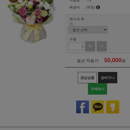
배송비
(무료)
케이크 추
가
수량
50,000
옵션 적용가
원
관심상품
장바구니
구매하기