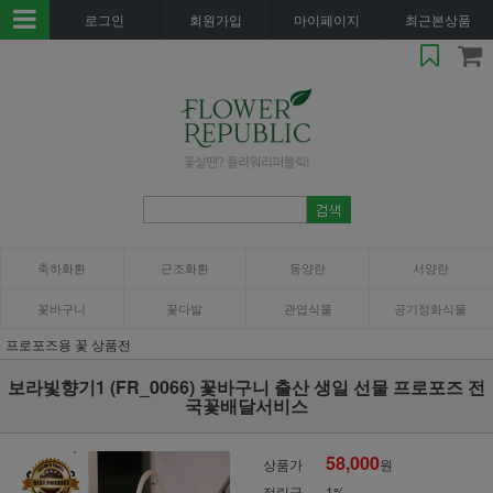
로그인
회원가입
마이페이지
최근본상품
축하화환
근조화환
동양란
서양란
꽃바구니
꽃다발
관엽식물
공기정화식물
프로포즈용 꽃 상품전
보라빛향기1 (FR_0066) 꽃바구니 출산 생일 선물 프로포즈 전
국꽃배달서비스
58,000
상품가
원
적립금
1%