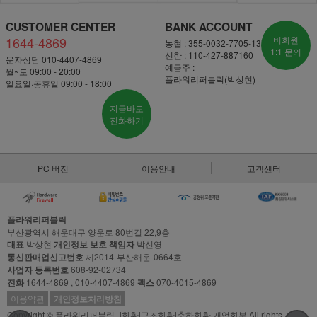
CUSTOMER CENTER
BANK ACCOUNT
1644-4869
비회원
농협 : 355-0032-7705-13
1:1 문의
신한 : 110-427-887160
문자상담 010-4407-4869
예금주 :
월~토 09:00 - 20:00
플라워리퍼블릭(박상현)
일요일·공휴일 09:00 - 18:00
지금바로
전화하기
PC 버전
이용안내
고객센터
플라워리퍼블릭
부산광역시 해운대구 양운로 80번길 22,9층
대표
박상현
개인정보 보호 책임자
박신영
통신판매업신고번호
제2014-부산해운-0664호
사업자 등록번호
608-92-02734
전화
1644-4869 , 010-4407-4869
팩스
070-4015-4869
이용약관
개인정보처리방침
Copyright © 플라워리퍼블릭 -|화환|근조화환|축하화환|개업화분 All rights