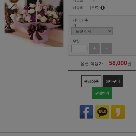
배송비
(무료)
케이크 추
가
수량
58,000
옵션 적용가
원
관심상품
장바구니
구매하기