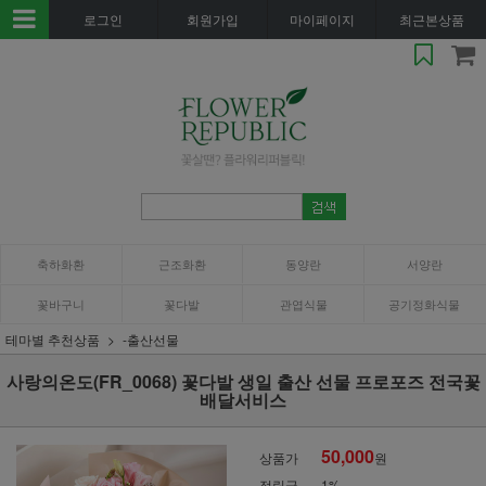
로그인
회원가입
마이페이지
최근본상품
축하화환
근조화환
동양란
서양란
꽃바구니
꽃다발
관엽식물
공기정화식물
테마별 추천상품
-출산선물
사랑의온도(FR_0068) 꽃다발 생일 출산 선물 프로포즈 전국꽃
배달서비스
50,000
상품가
원
적립금
1%