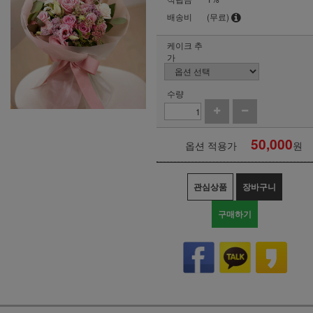
배송비
(무료)
케이크 추
가
수량
50,000
옵션 적용가
원
관심상품
장바구니
구매하기