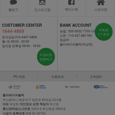
CUSTOMER CENTER
BANK ACCOUNT
1644-4869
비회원
농협 : 355-0032-7705-13
1:1 문의
신한 : 110-427-887160
문자상담 010-4407-4869
예금주 :
월~토 09:00 - 20:00
플라워리퍼블릭(박상현)
일요일·공휴일 09:00 - 18:00
지금바로
전화하기
PC 버전
이용안내
고객센터
플라워리퍼블릭
부산광역시 해운대구 양운로 80번길 22,9층
대표
박상현
개인정보 보호 책임자
박신영
통신판매업신고번호
제2014-부산해운-0664호
사업자 등록번호
608-92-02734