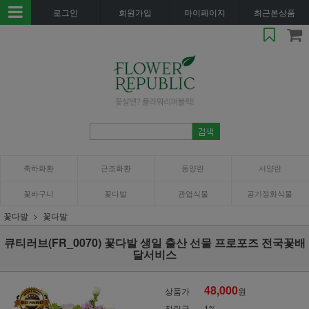
로그인
회원가입
마이페이지
최근본상품
축하화환
근조화환
동양란
서양란
꽃바구니
꽃다발
관엽식물
공기정화식물
꽃다발
꽃다발
큐티러브(FR_0070) 꽃다발 생일 출산 선물 프로포즈 전국꽃배
달서비스
48,000
상품가
원
적립금
1%