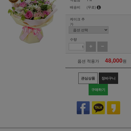
배송비
(무료)
케이크 추
가
수량
48,000
옵션 적용가
원
관심상품
장바구니
구매하기