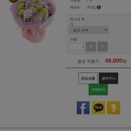
배송비
(무료)
케이크 추
가
수량
48,000
옵션 적용가
원
관심상품
장바구니
구매하기