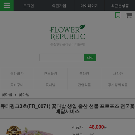
로그인
회원가입
마이페이지
최근본상품
축하화환
근조화환
동양란
서양란
꽃바구니
꽃다발
관엽식물
공기정화식물
꽃다발
꽃다발
큐티핑크3호(FR_0071) 꽃다발 생일 출산 선물 프로포즈 전국꽃
배달서비스
48,000
상품가
원
적립금
1%