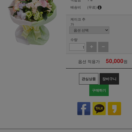
배송비
(무료)
케이크 추
가
수량
50,000
옵션 적용가
원
관심상품
장바구니
구매하기