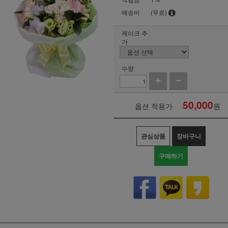
배송비
(무료)
케이크 추
가
수량
50,000
옵션 적용가
원
관심상품
장바구니
구매하기