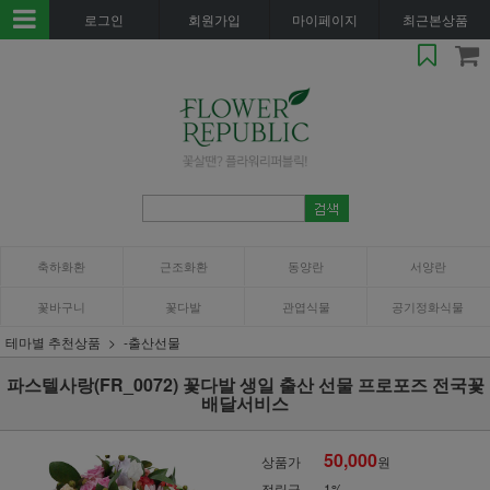
로그인
회원가입
마이페이지
최근본상품
축하화환
근조화환
동양란
서양란
꽃바구니
꽃다발
관엽식물
공기정화식물
테마별 추천상품
-출산선물
파스텔사랑(FR_0072) 꽃다발 생일 출산 선물 프로포즈 전국꽃
배달서비스
50,000
상품가
원
적립금
1%