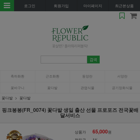
로그인
회원가입
마이페이지
최근본상품
축하화환
근조화환
동양란
서양란
꽃바구니
꽃다발
관엽식물
공기정화식물
꽃다발
꽃다발
핑크봉봉(FR_0074) 꽃다발 생일 출산 선물 프로포즈 전국꽃배
달서비스
65,000
상품가
원
적립금
1%