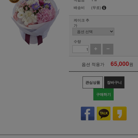
배송비
(무료)
케이크 추
가
수량
65,000
옵션 적용가
원
관심상품
장바구니
구매하기