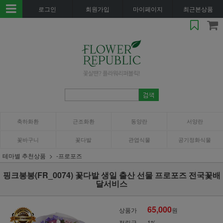
로그인
회원가입
마이페이지
최근본상품
축하화환
근조화환
동양란
서양란
꽃바구니
꽃다발
관엽식물
공기정화식물
테마별 추천상품
-프로포즈
핑크봉봉(FR_0074) 꽃다발 생일 출산 선물 프로포즈 전국꽃배
달서비스
65,000
상품가
원
적립금
1%