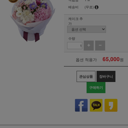
배송비
(무료)
케이크 추
가
수량
65,000
옵션 적용가
원
관심상품
장바구니
구매하기