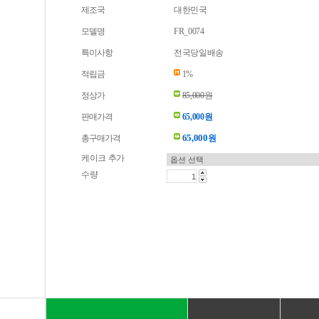
제조국
대한민국
모델명
FR_0074
특이사항
전국당일배송
적립금
1%
정상가
85,000원
판매가격
65,000원
65,000
총구매가격
원
케이크 추가
수량