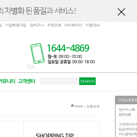
입
기업회원가입
장바구니
주문조회
마이페이지
이용안내
현재 위치
home
상품상세
>
장바구니 (
0
)
찜한상품
고객센터안
입금계좌안
카드결제조