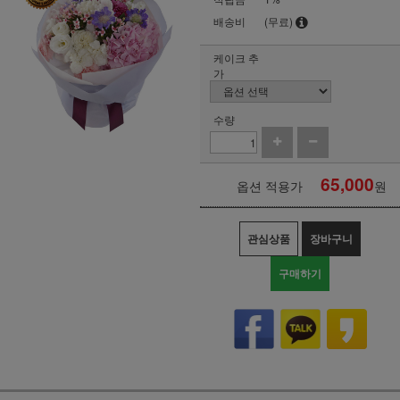
배송비
(무료)
케이크 추
가
수량
65,000
옵션 적용가
원
관심상품
장바구니
구매하기