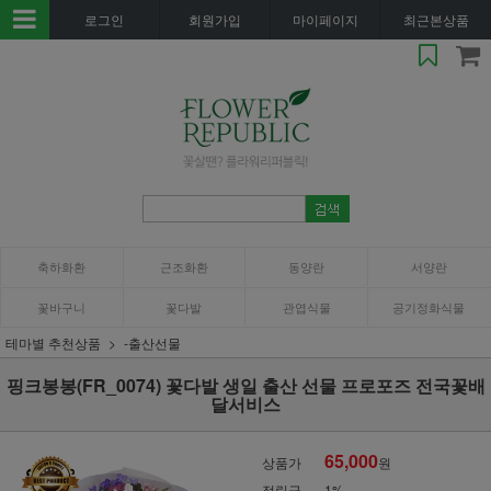
로그인
회원가입
마이페이지
최근본상품
축하화환
근조화환
동양란
서양란
꽃바구니
꽃다발
관엽식물
공기정화식물
테마별 추천상품
-출산선물
핑크봉봉(FR_0074) 꽃다발 생일 출산 선물 프로포즈 전국꽃배
달서비스
65,000
상품가
원
적립금
1%