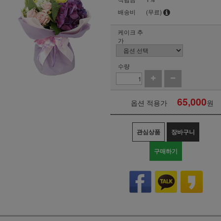
배송비
(무료)
케이크 추
가
수량
65,000
옵션 적용가
원
관심상품
장바구니
구매하기