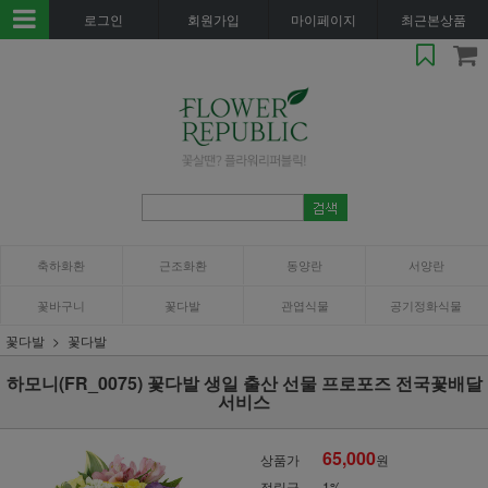
로그인
회원가입
마이페이지
최근본상품
축하화환
근조화환
동양란
서양란
꽃바구니
꽃다발
관엽식물
공기정화식물
꽃다발
꽃다발
하모니(FR_0075) 꽃다발 생일 출산 선물 프로포즈 전국꽃배달
서비스
65,000
상품가
원
적립금
1%