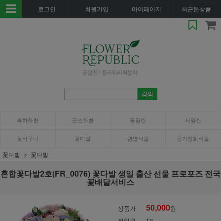
로그인
회원가입
마이페이지
최근본상품
축하화환
근조화환
동양란
서양란
꽃바구니
꽃다발
관엽식물
공기정화식물
꽃다발
꽃다발
혼합꽃다발2호(FR_0076) 꽃다발 생일 출산 선물 프로포즈 전국
꽃배달서비스
50,000
상품가
원
적립금
1%