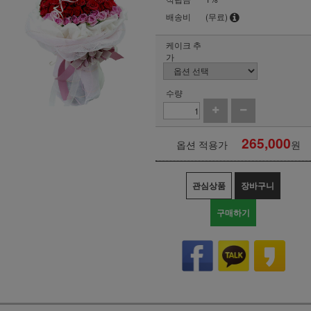
배송비
(무료)
케이크 추
가
수량
265,000
옵션 적용가
원
관심상품
장바구니
구매하기