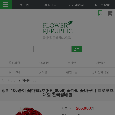
로그인
회원가입
마이페이지
최근본상품
축하화환
근조화환
동양란
서양란
꽃바구니
꽃다발
관엽식물
공기정화식물
장미백송이
장미백송이
장미 100송이 꽃다발2호(FR_0059) 꽃다발 꽃바구니 프로포즈
대형 전국꽃배달
265,000
상품가
원
적립금
1%