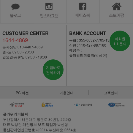
CUSTOMER CENTER
BANK ACCOUNT
1644-4869
비회원
농협 : 355-0032-7705-13
1:1 문의
신한 : 110-427-887160
문자상담 010-4407-4869
예금주 :
월~토 09:00 - 20:00
플라워리퍼블릭(박상현)
일요일·공휴일 09:00 - 18:00
지금바로
전화하기
PC 버전
이용안내
고객센터
플라워리퍼블릭
부산광역시 해운대구 양운로 80번길 22,9층
대표
박상현
개인정보 보호 책임자
박신영
통신판매업신고번호
제2014-부산해운-0664호