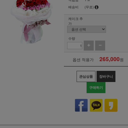
배송비
(무료)
케이크 추
가
수량
265,000
옵션 적용가
원
관심상품
장바구니
구매하기