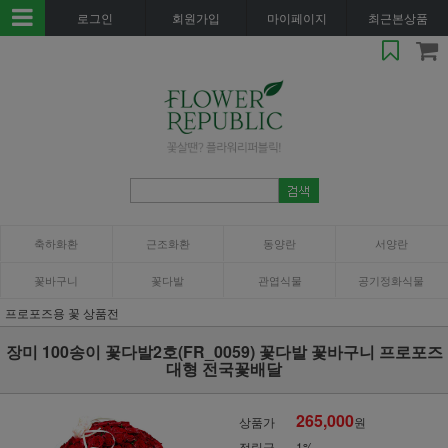
로그인
회원가입
마이페이지
최근본상품
축하화환
근조화환
동양란
서양란
꽃바구니
꽃다발
관엽식물
공기정화식물
프로포즈용 꽃 상품전
장미 100송이 꽃다발2호(FR_0059) 꽃다발 꽃바구니 프로포즈
대형 전국꽃배달
265,000
상품가
원
적립금
1%