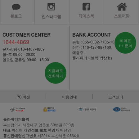
CUSTOMER CENTER
BANK ACCOUNT
1644-4869
비회원
농협 : 355-0032-7705-13
1:1 문의
신한 : 110-427-887160
문자상담 010-4407-4869
예금주 :
월~토 09:00 - 20:00
플라워리퍼블릭(박상현)
일요일·공휴일 09:00 - 18:00
지금바로
전화하기
PC 버전
이용안내
고객센터
플라워리퍼블릭
부산광역시 해운대구 양운로 80번길 22,9층
대표
박상현
개인정보 보호 책임자
박신영
통신판매업신고번호
제2014-부산해운-0664호