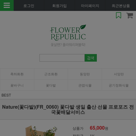
로그인
회원가입
마이페이지
최근본상품
축하화환
근조화환
동양란
서양란
꽃바구니
꽃다발
관엽식물
공기정화식물
BEST
Nature(꽃다발)(FR_0060) 꽃다발 생일 출산 선물 프로포즈 전
국꽃배달서비스
65,000
상품가
원
적립금
1%