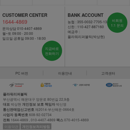
CUSTOMER CENTER
BANK ACCOUNT
1644-4869
비회원
농협 : 355-0032-7705-13
1:1 문의
신한 : 110-427-887160
문자상담 010-4407-4869
예금주 :
월~토 09:00 - 20:00
플라워리퍼블릭(박상현)
일요일·공휴일 09:00 - 18:00
지금바로
전화하기
PC 버전
이용안내
고객센터
플라워리퍼블릭
부산광역시 해운대구 양운로 80번길 22,9층
대표
박상현
개인정보 보호 책임자
박신영
통신판매업신고번호
제2014-부산해운-0664호
사업자 등록번호
608-92-02734
전화
1644-4869 , 010-4407-4869
팩스
070-4015-4869
이용약관
개인정보처리방침