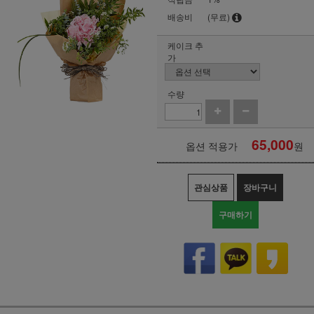
배송비
(무료)
케이크 추
가
수량
65,000
옵션 적용가
원
관심상품
장바구니
구매하기