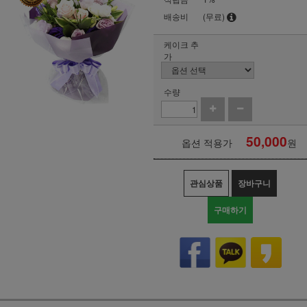
배송비
(무료)
케이크 추
가
수량
50,000
옵션 적용가
원
관심상품
장바구니
구매하기