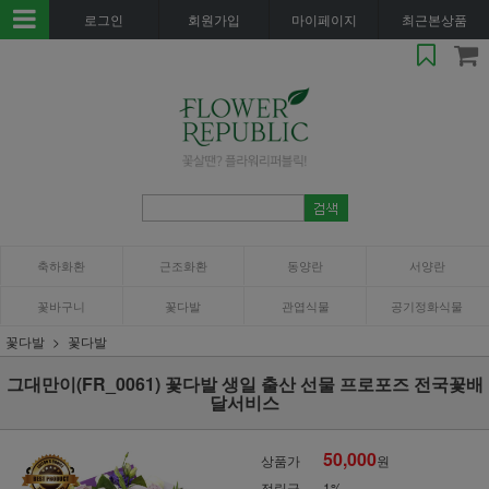
로그인
회원가입
마이페이지
최근본상품
축하화환
근조화환
동양란
서양란
꽃바구니
꽃다발
관엽식물
공기정화식물
꽃다발
꽃다발
그대만이(FR_0061) 꽃다발 생일 출산 선물 프로포즈 전국꽃배
달서비스
50,000
상품가
원
적립금
1%