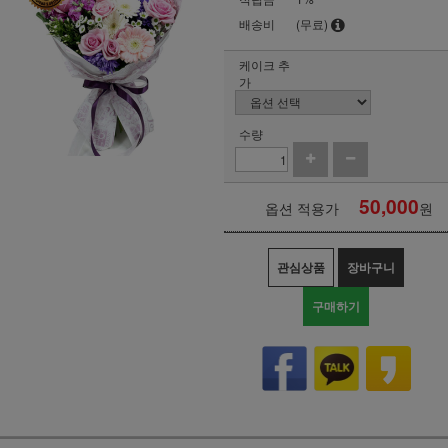
배송비
(무료)
케이크 추
가
수량
50,000
옵션 적용가
원
관심상품
장바구니
구매하기