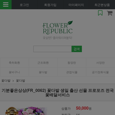
로그인
회원가입
마이페이지
최근본상품
축하화환
근조화환
동양란
서양란
꽃바구니
꽃다발
관엽식물
공기정화식물
꽃다발
꽃다발
기분좋은상상(FR_0062) 꽃다발 생일 출산 선물 프로포즈 전국
꽃배달서비스
50,000
상품가
원
적립금
1%