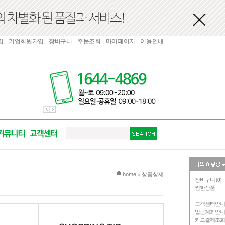
입
기업회원가입
장바구니
주문조회
마이페이지
이용안내
현재 위치
home
상품상세
>
장바구니 (
0
)
찜한상품
고객센터안
입금계좌안
카드결제조