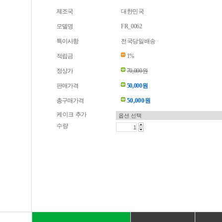
제조국
대한민국
모델명
FR_0062
특이사항
전국당일배송
적립금
1%
정상가
70,000원
판매가격
50,000원
50,000
총구매가격
원
케이크 추가
수량