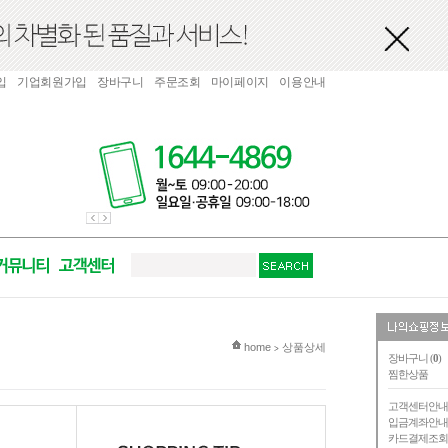
입
기업회원가입
장바구니
주문조회
마이페이지
이용안내
현재 위치
home
상품상세
>
장바구니 (
0
)
찜한상품
고객센터안
입금계좌안
카드결제조