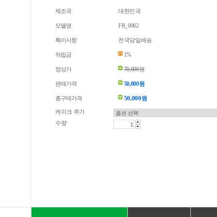
제조국
대한민국
모델명
FR_0062
특이사항
전국당일배송
적립금
1%
정상가
70,000원
판매가격
50,000원
50,000
총구매가격
원
케이크 추가
수량