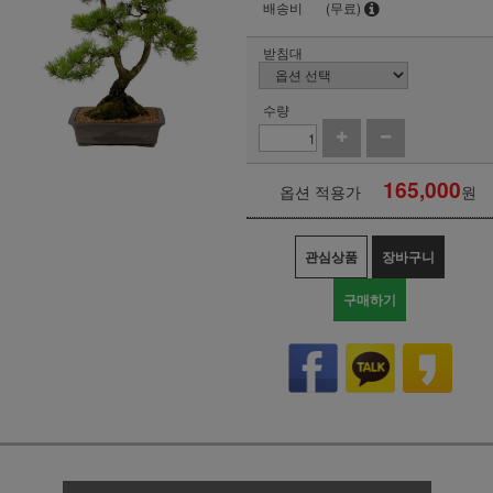
배송비
(무료)
받침대
수량
165,000
옵션 적용가
원
관심상품
장바구니
구매하기