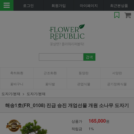
로그인
회원가입
마이페이지
최근본상품
축하화환
근조화환
동양란
서양란
꽃바구니
꽃다발
관엽식물
공기정화식물
도자기/분재
도자기/분재
해송1호(FR_0108) 진급 승진 개업선물 개원 소나무 도자기
165,000
상품가
원
적립금
1%