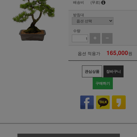
배송비
(무료)
받침대
수량
165,000
옵션 적용가
원
관심상품
장바구니
구매하기