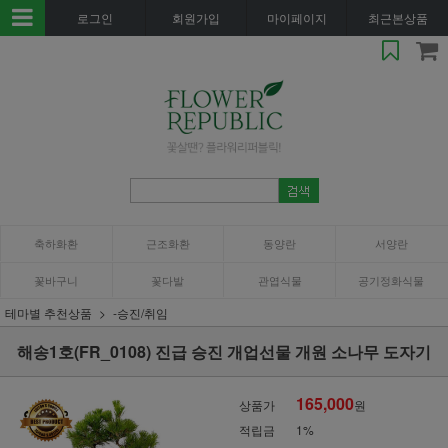
로그인
회원가입
마이페이지
최근본상품
축하화환
근조화환
동양란
서양란
꽃바구니
꽃다발
관엽식물
공기정화식물
테마별 추천상품
-승진/취임
해송1호(FR_0108) 진급 승진 개업선물 개원 소나무 도자기
165,000
상품가
원
적립금
1%