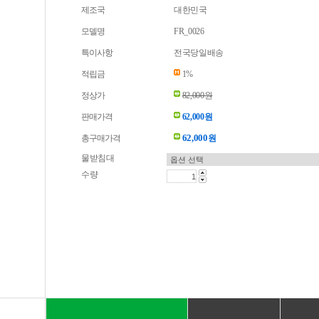
제조국
대한민국
모델명
FR_0026
특이사항
전국당일배송
적립금
1%
정상가
82,000원
판매가격
62,000원
62,000
총구매가격
원
물받침대
수량