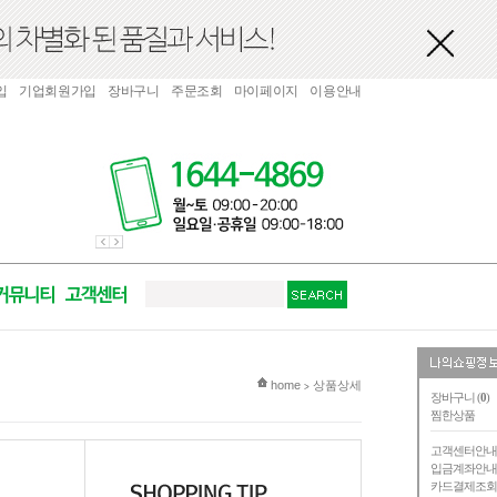
입
기업회원가입
장바구니
주문조회
마이페이지
이용안내
현재 위치
home
상품상세
>
장바구니 (
0
)
찜한상품
고객센터안
입금계좌안
카드결제조