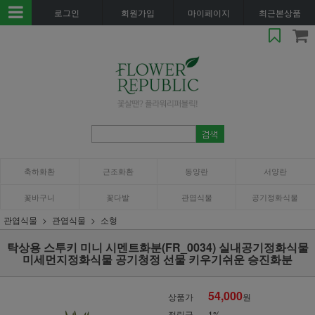
로그인
회원가입
마이페이지
최근본상품
축하화환
근조화환
동양란
서양란
꽃바구니
꽃다발
관엽식물
공기정화식물
관엽식물
관엽식물
소형
탁상용 스투키 미니 시멘트화분(FR_0034) 실내공기정화식물
미세먼지정화식물 공기청정 선물 키우기쉬운 승진화분
54,000
상품가
원
적립금
1%