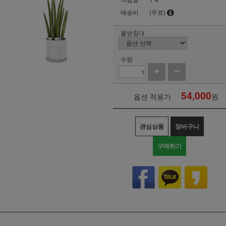
배송비
(무료)
물받침대
수량
54,000
옵션 적용가
원
관심상품
장바구니
구매하기