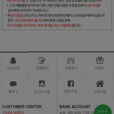
CUSTOMER CENTER
BANK ACCOUNT
1644-4869
비회원
농협 : 355-0032-7705-13