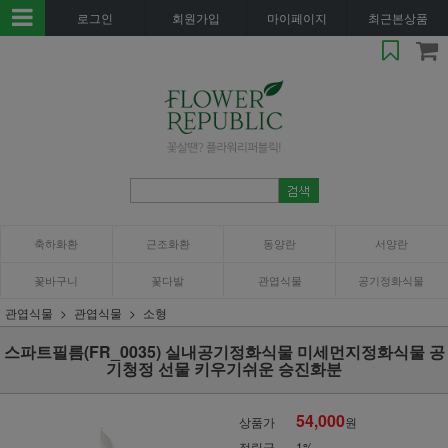
로그인
회원가입
마이페이지
최근본상품
축하화환
근조화환
동양란
서양란
꽃바구니
꽃다발
관엽식물
공기정화식물
관엽식물
관엽식물
소형
스파트필름(FR_0035) 실내공기정화식물 미세먼지정화식물 공
기청정 선물 키우기쉬운 승진화분
54,000
상품가
원
적립금
1%