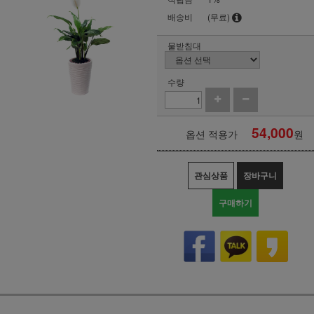
배송비
(무료)
물받침대
수량
54,000
옵션 적용가
원
관심상품
장바구니
구매하기