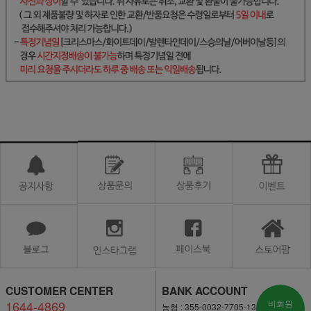
CUSTOMER CENTER
BANK ACCOUNT
1644-4869
비회원
농협 : 355-0032-7705-13