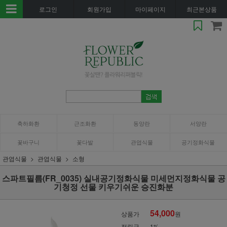
로그인
회원가입
마이페이지
최근본상품
축하화환
근조화환
동양란
서양란
꽃바구니
꽃다발
관엽식물
공기정화식물
관엽식물
관엽식물
소형
스파트필름(FR_0035) 실내공기정화식물 미세먼지정화식물 공
기청정 선물 키우기쉬운 승진화분
54,000
상품가
원
적립금
1%