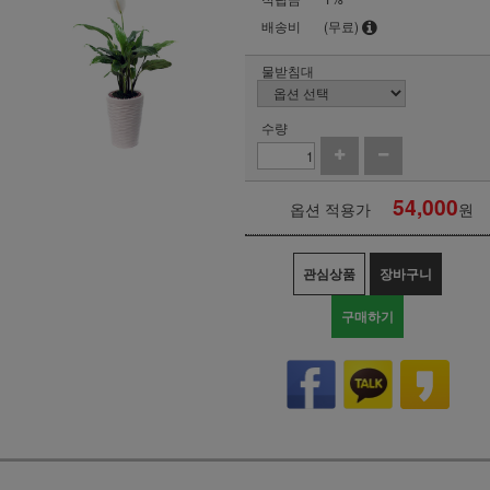
배송비
(무료)
물받침대
수량
54,000
옵션 적용가
원
관심상품
장바구니
구매하기