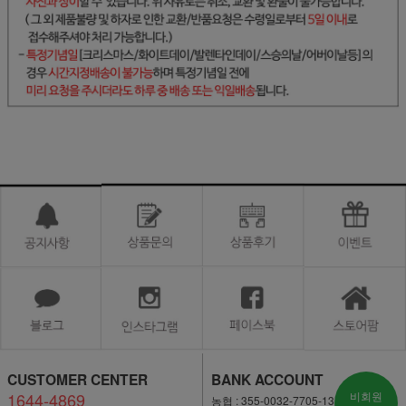
CUSTOMER CENTER
BANK ACCOUNT
1644-4869
비회원
농협 : 355-0032-7705-13