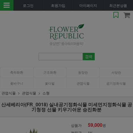
로그인
회원가입
마이페이지
최근본상품
축하화환
근조화환
동양란
서양란
꽃바구니
꽃다발
관엽식물
공기정화식물
관엽식물
관엽식물
소형
산세베리아(FR_0018) 실내공기정화식물 미세먼지정화식물 공
기청정 선물 키우기쉬운 승진화분
59,000
상품가
원
적립금
1%