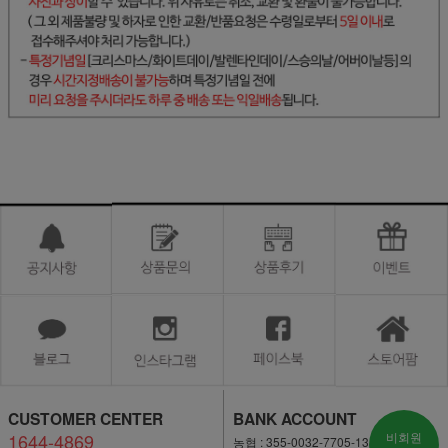
CUSTOMER CENTER
BANK ACCOUNT
1644-4869
비회원
농협 : 355-0032-7705-13