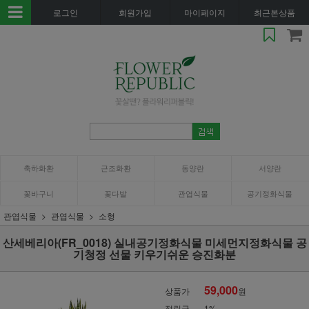
로그인
회원가입
마이페이지
최근본상품
축하화환
근조화환
동양란
서양란
꽃바구니
꽃다발
관엽식물
공기정화식물
관엽식물
관엽식물
소형
산세베리아(FR_0018) 실내공기정화식물 미세먼지정화식물 공
기청정 선물 키우기쉬운 승진화분
59,000
상품가
원
적립금
1%