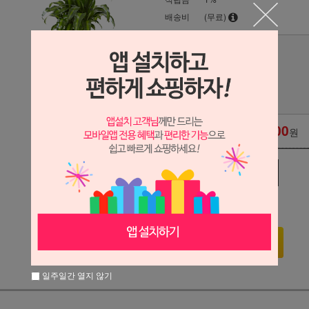
배송비
(무료)
물받침대
수량
75,000
옵션 적용가
원
관심상품
장바구니
구매하기
일주일간 열지 않기