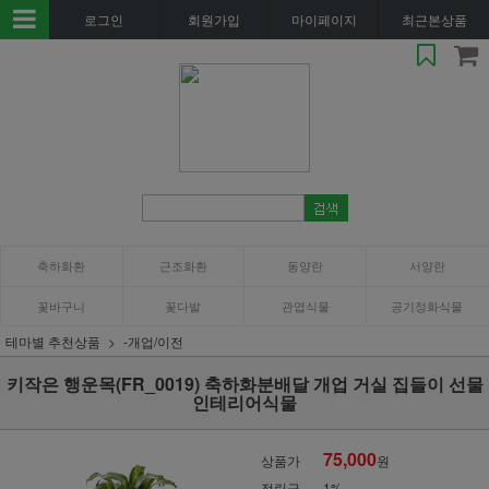
로그인
회원가입
마이페이지
최근본상품
축하화환
근조화환
동양란
서양란
꽃바구니
꽃다발
관엽식물
공기정화식물
테마별 추천상품
-개업/이전
키작은 행운목(FR_0019) 축하화분배달 개업 거실 집들이 선물
인테리어식물
75,000
상품가
원
적립금
1%