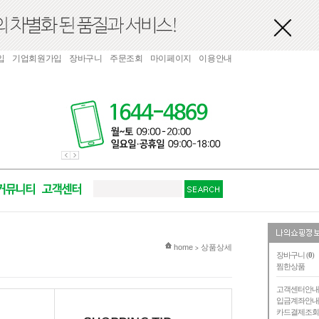
입
기업회원가입
장바구니
주문조회
마이페이지
이용안내
현재 위치
home
상품상세
>
장바구니 (
0
)
찜한상품
고객센터안
입금계좌안
카드결제조