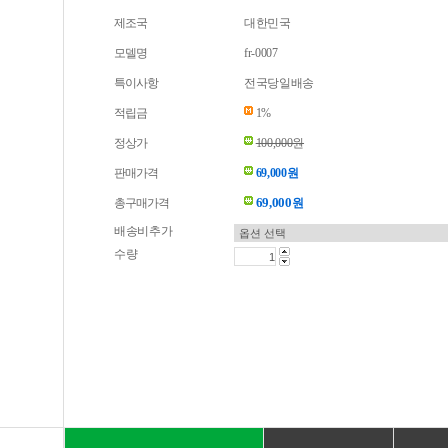
제조국
대한민국
모델명
fr-0007
특이사항
전국당일배송
적립금
1%
정상가
100,000원
판매가격
69,000원
69,000
총구매가격
원
배송비추가
수량