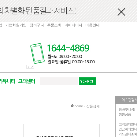
입
기업회원가입
장바구니
주문조회
마이페이지
이용안내
현재 위치
home
상품상세
>
장바구니 (
0
)
찜한상품
고객센터안
입금계좌안
카드결제조