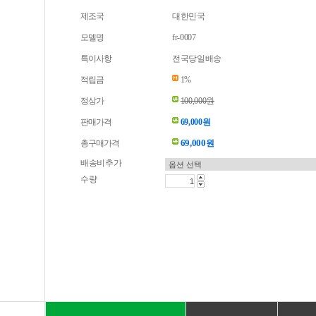
제조국
대한민국
모델명
fr-0007
특이사항
전국당일배송
적립금
1%
정상가
100,000원
판매가격
69,000원
69,000
총구매가격
원
배송비추가
수량