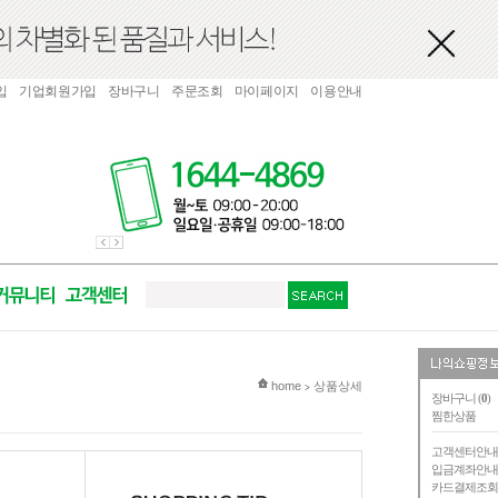
입
기업회원가입
장바구니
주문조회
마이페이지
이용안내
현재 위치
home
상품상세
>
장바구니 (
0
)
찜한상품
고객센터안
입금계좌안
카드결제조