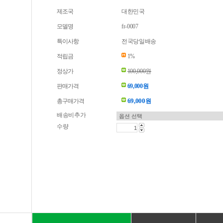
제조국
대한민국
모델명
fr-0007
특이사항
전국당일배송
적립금
1%
정상가
100,000원
판매가격
69,000원
69,000
총구매가격
원
배송비추가
수량