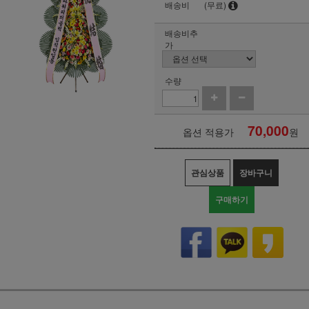
배송비
(무료)
배송비추
가
수량
70,000
옵션 적용가
원
관심상품
장바구니
구매하기