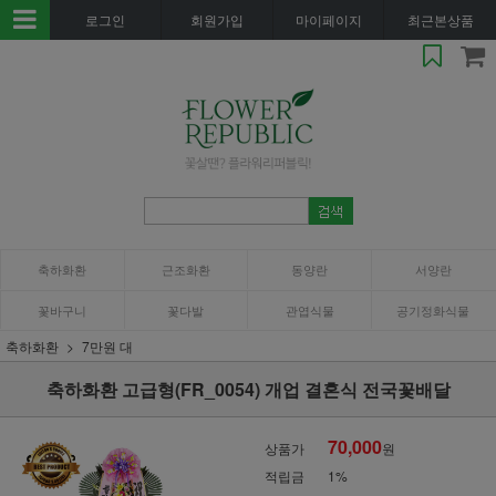
로그인
회원가입
마이페이지
최근본상품
축하화환
근조화환
동양란
서양란
꽃바구니
꽃다발
관엽식물
공기정화식물
축하화환
7만원 대
축하화환 고급형(FR_0054) 개업 결혼식 전국꽃배달
70,000
상품가
원
적립금
1%