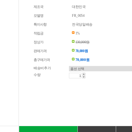
제조국
대한민국
모델명
FR_0054
특이사항
전국당일배송
적립금
1%
정상가
130,000원
판매가격
70,000원
70,000
총구매가격
원
배송비추가
수량