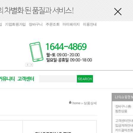
입
기업회원가입
장바구니
주문조회
마이페이지
이용안내
현재 위치
home
상품상세
>
장바구니 (
0
)
찜한상품
고객센터안
입금계좌안
카드결제조