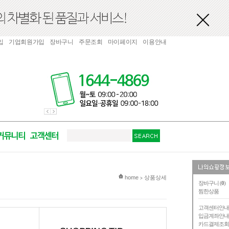
입
기업회원가입
장바구니
주문조회
마이페이지
이용안내
현재 위치
home
상품상세
>
장바구니 (
0
)
찜한상품
고객센터안
입금계좌안
카드결제조