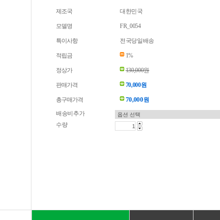
제조국
대한민국
모델명
FR_0054
특이사항
전국당일배송
적립금
1%
정상가
130,000원
판매가격
70,000원
70,000
총구매가격
원
배송비추가
수량