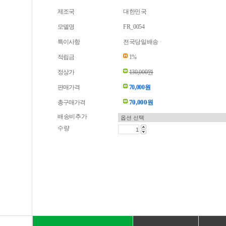
제조국
대한민국
모델명
FR_0054
특이사항
전국당일배송
적립금
1%
정상가
130,000원
판매가격
70,000원
70,000
총구매가격
원
배송비추가
수량