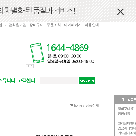
입
기업회원가입
장바구니
주문조회
마이페이지
이용안내
현재 위치
home
상품상세
>
장바구니 (
0
)
찜한상품
고객센터안
입금계좌안
카드결제조