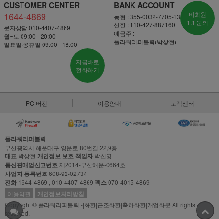
CUSTOMER CENTER
BANK ACCOUNT
1644-4869
비회원
농협 : 355-0032-7705-13
1:1 문의
신한 : 110-427-887160
문자상담 010-4407-4869
예금주 :
월~토 09:00 - 20:00
플라워리퍼블릭(박상현)
일요일·공휴일 09:00 - 18:00
지금바로
전화하기
PC 버전
이용안내
고객센터
플라워리퍼블릭
부산광역시 해운대구 양운로 80번길 22,9층
대표
박상현
개인정보 보호 책임자
박신영
통신판매업신고번호
제2014-부산해운-0664호
사업자 등록번호
608-92-02734
전화
1644-4869 , 010-4407-4869
팩스
070-4015-4869
이용약관
개인정보처리방침
Copyright © 플라워리퍼블릭 -|화환|근조화환|축하화환|개업화분 All rights
reserved.