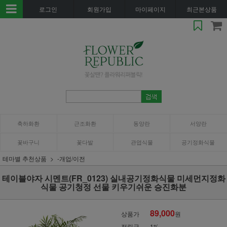
로그인
회원가입
마이페이지
최근본상품
축하화환
근조화환
동양란
서양란
꽃바구니
꽃다발
관엽식물
공기정화식물
테마별 추천상품
-개업/이전
테이블야자 시멘트(FR_0123) 실내공기정화식물 미세먼지정화
식물 공기청정 선물 키우기쉬운 승진화분
89,000
상품가
원
적립금
1%