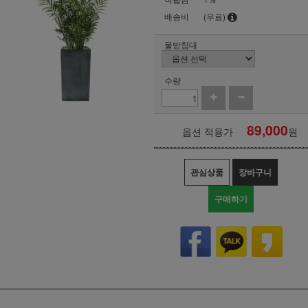
배송비
(무료)
물받침대
수량
89,000
옵션 적용가
원
관심상품
장바구니
구매하기