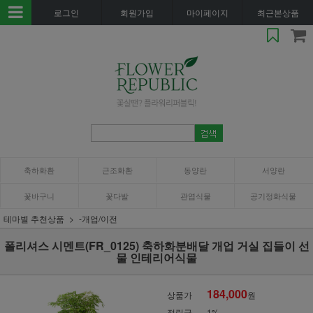
로그인
회원가입
마이페이지
최근본상품
축하화환
근조화환
동양란
서양란
꽃바구니
꽃다발
관엽식물
공기정화식물
테마별 추천상품
-개업/이전
폴리셔스 시멘트(FR_0125) 축하화분배달 개업 거실 집들이 선
물 인테리어식물
184,000
상품가
원
적립금
1%