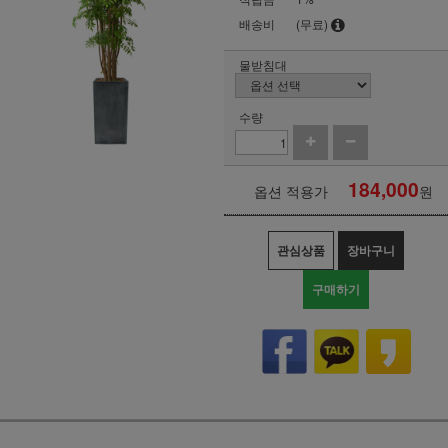
배송비
(무료)
물받침대
수량
184,000
옵션 적용가
원
관심상품
장바구니
구매하기