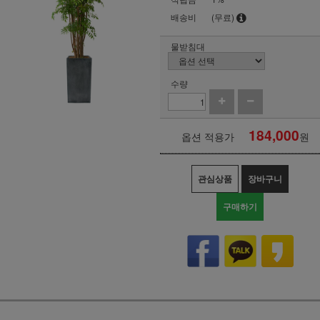
배송비
(무료)
물받침대
수량
184,000
옵션 적용가
원
관심상품
장바구니
구매하기