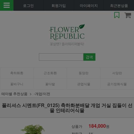
로그인
회원가입
마이페이지
최근본상품
축하화환
근조화환
동양란
서양란
꽃바구니
꽃다발
관엽식물
공기정화식물
테마별 추천상품
-개업/이전
폴리셔스 시멘트(FR_0125) 축하화분배달 개업 거실 집들이 선
물 인테리어식물
184,000
상품가
원
적립금
1%