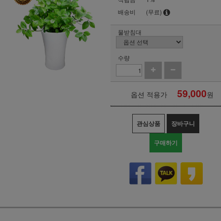
배송비
(무료)
물받침대
수량
59,000
옵션 적용가
원
관심상품
장바구니
구매하기