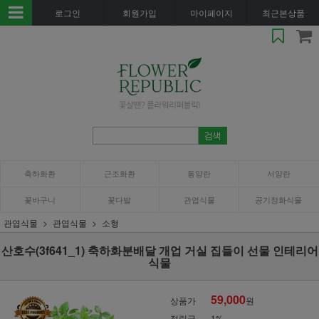
로그인
회원가입
마이페이지
최근본상품
축하화환
근조화환
동양란
서양란
꽃바구니
꽃다발
관엽식물
공기정화식물
관엽식물
관엽식물
소형
산호수(3f641_1) 축하화분배달 개업 거실 집들이 선물 인테리어
식물
59,000
상품가
원
적립금
1%