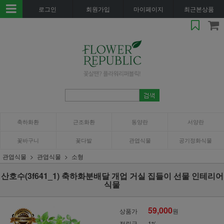
로그인
회원가입
마이페이지
최근본상품
축하화환
근조화환
동양란
서양란
꽃바구니
꽃다발
관엽식물
공기정화식물
관엽식물
관엽식물
소형
산호수(3f641_1) 축하화분배달 개업 거실 집들이 선물 인테리어
식물
59,000
상품가
원
적립금
1%