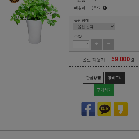
배송비
(무료)
물받침대
수량
59,000
옵션 적용가
원
관심상품
장바구니
구매하기