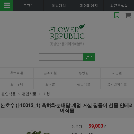
로그인
회원가입
마이페이지
최근본상품
축하화환
근조화환
동양란
서양란
꽃바구니
꽃다발
관엽식물
공기정화식물
관엽식물
관엽식물
소형
산호수 (j-10013_1) 축하화분배달 개업 거실 집들이 선물 인테리
어식물
59,000
상품가
원
적립금
1%