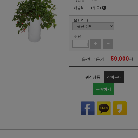
배송비
(무료)
물받침대
수량
59,000
옵션 적용가
원
관심상품
장바구니
구매하기