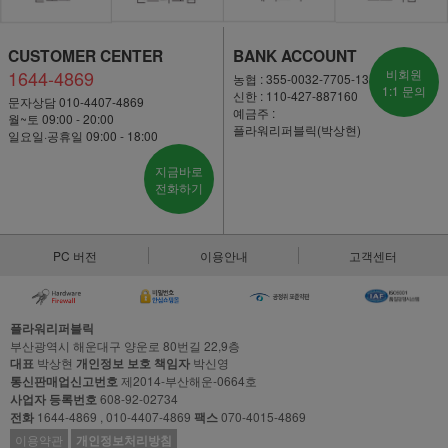
CUSTOMER CENTER
BANK ACCOUNT
1644-4869
비회원
농협 : 355-0032-7705-13
1:1 문의
신한 : 110-427-887160
문자상담 010-4407-4869
예금주 :
월~토 09:00 - 20:00
플라워리퍼블릭(박상현)
일요일·공휴일 09:00 - 18:00
지금바로
전화하기
PC 버전
이용안내
고객센터
플라워리퍼블릭
부산광역시 해운대구 양운로 80번길 22,9층
대표
박상현
개인정보 보호 책임자
박신영
통신판매업신고번호
제2014-부산해운-0664호
사업자 등록번호
608-92-02734
전화
1644-4869 , 010-4407-4869
팩스
070-4015-4869
이용약관
개인정보처리방침