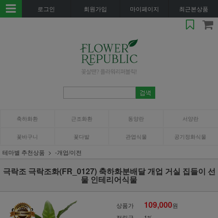
로그인
회원가입
마이페이지
최근본상품
축하화환
근조화환
동양란
서양란
꽃바구니
꽃다발
관엽식물
공기정화식물
테마별 추천상품
-개업/이전
극락조 극락조화(FR_0127) 축하화분배달 개업 거실 집들이 선
물 인테리어식물
109,000
상품가
원
적립금
1%